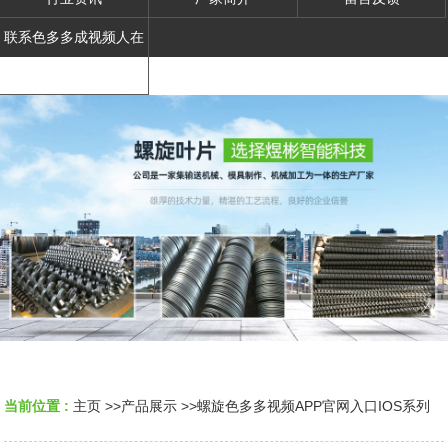
联系色多多成视频人在
线观看
当前位置 :
主页
>>
产品展示
>>
螺旋色多多视频APP官网入口IOS系列